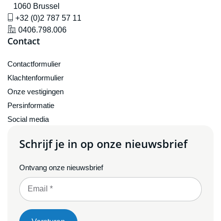
1060 Brussel
icône de gsm
+32 (0)2 787 57 11
icône de localisation
0406.798.006
Contact
Contactformulier
Klachtenformulier
Onze vestigingen
Persinformatie
Social media
Schrijf je in op onze nieuwsbrief
Ontvang onze nieuwsbrief