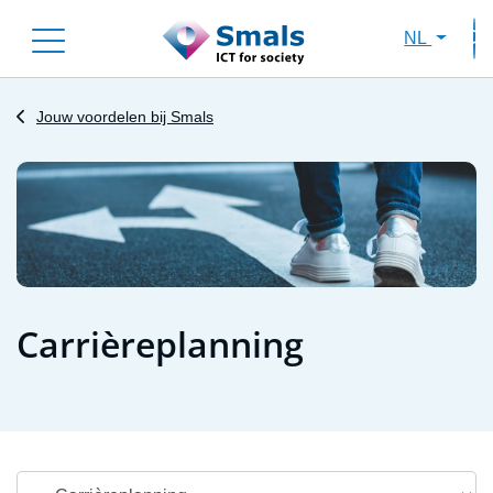
Skip
NL
to
Sec
main
content
Jouw voordelen bij Smals
Image
Carrièreplanning
Main navigation primary