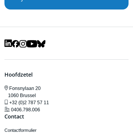
Hoofdzetel
icône de localisation
Fonsnylaan 20
1060 Brussel
icône de gsm
+32 (0)2 787 57 11
icône de localisation
0406.798.006
Contact
Contactformulier