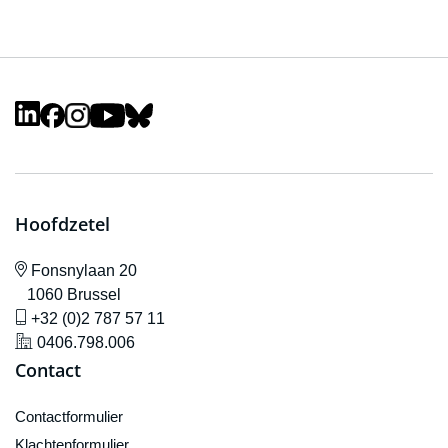
Hoofdzetel
icône de localisation
Fonsnylaan 20
1060 Brussel
icône de gsm
+32 (0)2 787 57 11
icône de localisation
0406.798.006
Contact
Contactformulier
Klachtenformulier