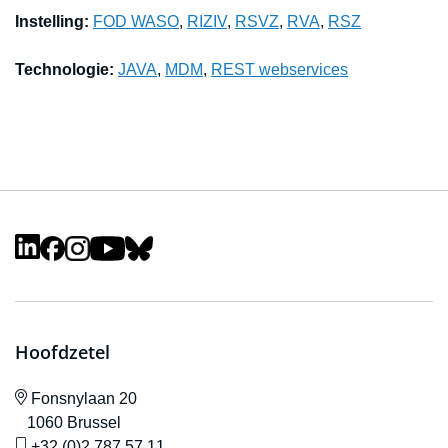
Instelling:
FOD WASO
,
RIZIV
,
RSVZ
,
RVA
,
RSZ
Technologie:
JAVA
,
MDM
,
REST webservices
Hoofdzetel
icône de localisation
Fonsnylaan 20
1060 Brussel
icône de gsm
+32 (0)2 787 57 11