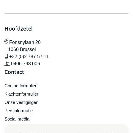
Hoofdzetel
icône de localisation
Fonsnylaan 20
1060 Brussel
icône de gsm
+32 (0)2 787 57 11
icône de localisation
0406.798.006
Contact
Contactformulier
Klachtenformulier
Onze vestigingen
Persinformatie
Social media