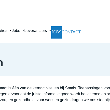
Skip
to
main
content
aties
Jobs
Leveranciers
JOBS
CONTACT
n
aat is één van de kernactiviteiten bij Smals. Toepassingen voo
gen ervoor dat de juiste informatie goed wordt beschermd en sne
zorg en gezondheid, voor werk en gezin dragen we ons steentje 