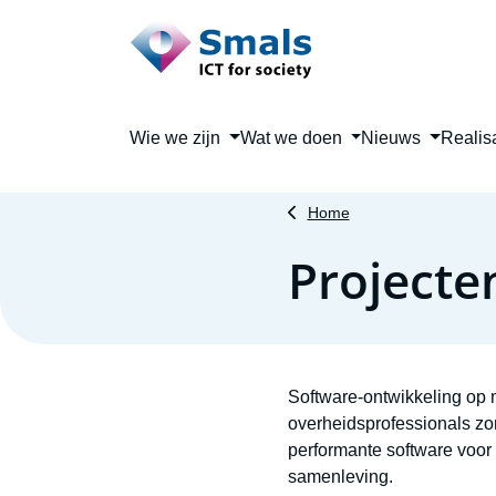
Main navigation
Wie we zijn
Wat we doen
Nieuws
Realis
Home
Projecte
Software-ontwikkeling op m
overheidsprofessionals zor
performante software voor 
samenleving.