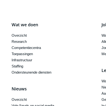
Wat we doen
Jo
Overzicht
Wa
Research
Al
Competentiecentra
Jo
Toepassingen
Me
Infrastructuur
Staffing
Le
Ondersteunende diensten
Wa
Ni
Nieuws
Aa
Overzicht
Ge
Volg Smals op social media
In