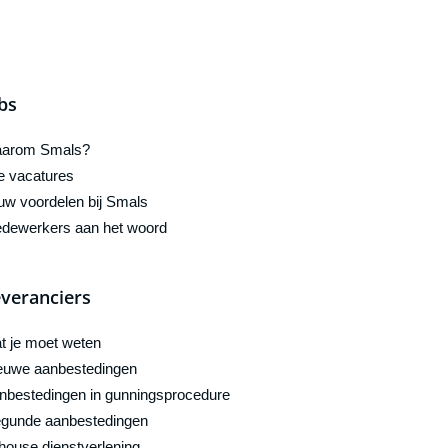
bs
arom Smals?
le vacatures
uw voordelen bij Smals
dewerkers aan het woord
veranciers
t je moet weten
euwe aanbestedingen
nbestedingen in gunningsprocedure
gunde aanbestedingen
-house dienstverlening