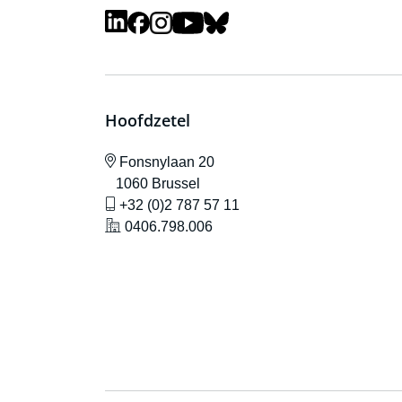
Hoofdzetel
icône de localisation
Fonsnylaan 20
1060 Brussel
icône de gsm
+32 (0)2 787 57 11
icône de localisation
0406.798.006