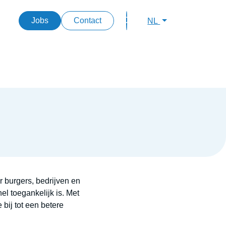
Secondary links
Jobs
Contact
NL
r burgers, bedrijven en
l toegankelijk is. Met
bij tot een betere