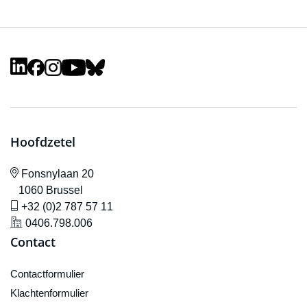
Hoofdzetel
icône de localisation
Fonsnylaan 20
1060 Brussel
icône de gsm
+32 (0)2 787 57 11
icône de localisation
0406.798.006
Contact
Contactformulier
Klachtenformulier