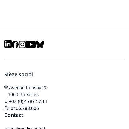
Siège social
icône de localisation
Avenue F
onsny 20
1060 Bruxelles
icône de gsm
+32 (0)2 787 57 11
icône de localisation
0406.798.006
Contact
Formulaire de contact