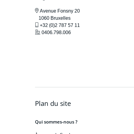
icône de localisation
Avenue F
onsny 20
1060 Bruxelles
icône de gsm
+32 (0)2 787 57 11
icône de localisation
0406.798.006
Plan du site
Qui sommes-nous ?