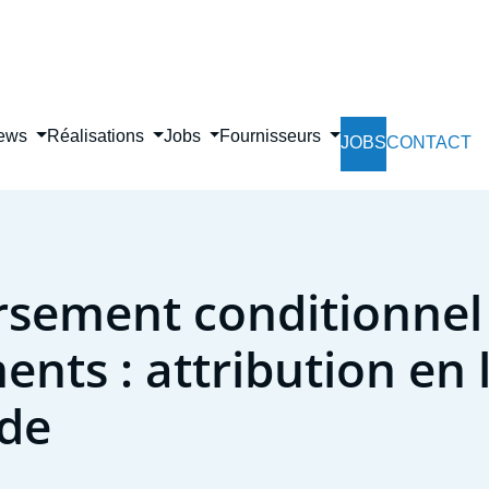
Skip
to
main
content
ews
Réalisations
Jobs
Fournisseurs
JOBS
CONTACT
sement conditionnel
nts : attribution en 
ide