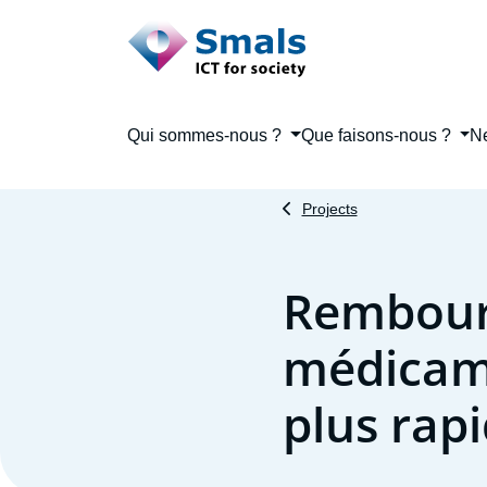
Main menu
Qui sommes-nous ?
Que faisons-nous ?
N
Projects
Rembour
médicame
plus rap