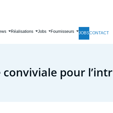
Skip
to
main
content
ews
Réalisations
Jobs
Fournisseurs
JOBS
CONTACT
 conviviale pour l’int