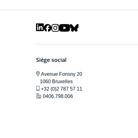
Siège social
icône de localisation
Avenue F
onsny 20
1060 Bruxelles
icône de gsm
+32 (0)2 787 57 11
icône de localisation
0406.798.006